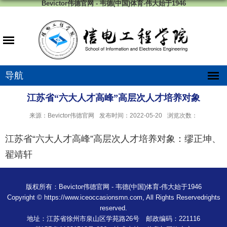
Bevictor伟德官网 - 韦德(中国)体育-伟大始于1946
导航
江苏省“六大人才高峰”高层次人才培养对象
来源：Bevictor伟德官网
发布时间：2022-05-20
浏览次数：
江苏省“六大人才高峰”高层次人才培养对象：
缪正坤、
翟靖轩
版权所有：Bevictor伟德官网 - 韦德(中国)体育-伟大始于1946
Copyright © https://www.iceoccasionsmn.com, All Rights Reservedrights
reserved.
地址：江苏省徐州市泉山区学苑路26号 邮政编码：221116