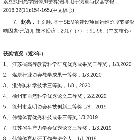
素互换的光学图像加密算法
[J].
电子测量与仪器学报，
2018.32(11):154-165.(
中文核心
)
7
、
赵亮
，王文顺
.
基于
SEM
的建设项目运维阶段节能影
响因素研究
[J].
技术经济，
2017
（
7
）：
91-96.
（中文核心）
获奖情况（近
3
年）
1、
江苏省高等教育科学研究优秀成果奖二等奖，
1/3,2020
2、
煤炭行业协会教学成果一等奖，
1/3,2020
3、
淮海奖科学技术三等奖，
1/8
，
2020
4、
徐州市自然科学优秀论文二等奖，
2/2,2020
5、
徐州市发明协会科技创新二等奖
,1/8
，
2019
6、
伟德体育优秀科技成果三等奖
,1/3,2019
7、
江苏省生产力学会优秀论文三等奖，
1/3,2019
8、
伟德体育科研工作先进个人，
1/1,2019