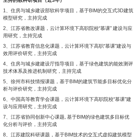
主持的教科研项目（近
3
年）
1
、住房与城乡建设部软科学项目，基于
BIM
的交互式
3D
建筑
模型研究，主持完成
2
、江苏省教改课题，云计算环境下高职院校
“
慕课
”
建设与应
用研究，主持完成
3
、江苏省教育信息化课题，云计算环境下高职
“
慕课
”
建设与
效用评价研究，主持完成
4
、住房与城乡建建设厅指导项目，基于绿色建筑的能效测评
技术体系及推进机制研究，主持完成
5
、徐州市科技情报课题，基于
BIM
的建筑节能多目标优化分
析与评价研究，主持完成
6
、中国高等教育学会课题，云计算环境下高职院校“慕课”建
设与应用研究，主持完成
7
、江苏省协同创新中心课题
,
基于
BIM
的绿色建筑多目标优
化分析与评价，主持完成
8
、江苏建院科研课题，基于
BIM
技术的交互式虚拟建筑模型