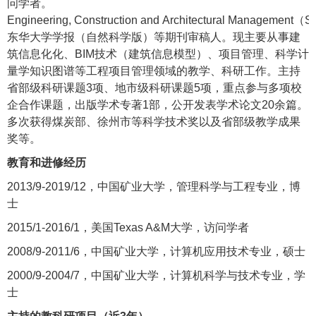
问学者。
Engineering, Construction and Architectural Management
（
S
东华大学学报（自然科学版）等期刊审稿人。现主要从事建
筑信息化化、
BIM
技术（建筑信息模型）、项目管理、科学计
量学知识图谱等工程项目管理领域的教学、科研工作。主持
省部级科研课题
3
项、地市级科研课题
5
项，重点参与多项校
企合作课题，出版学术专著
1
部，公开发表学术论文
20
余篇。
多次获得煤炭部、徐州市等科学技术奖以及省部级教学成果
奖等。
教育和进修经历
2013/9-2019/12
，中国矿业大学，管理科学与工程专业，博
士
2015/1-2016/1
，美国
Texas A&M
大学，访问学者
2008/9-2011/6
，中国矿业大学，计算机应用技术专业，硕士
2000/9-2004/7
，中国矿业大学，计算机科学与技术专业，学
士