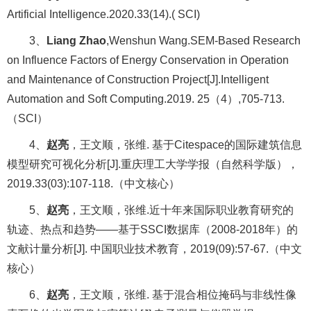
Artificial Intelligence.2020.33(14).( SCI)
3
、
Liang Zhao
,Wenshun Wang.
SEM-Based Research
on Influence Factors of Energy Conservation in Operation
and Maintenance of Construction Project[J].
Intelligent
Automation and Soft Computing.2019. 25
（
4
）
,705-713.
（
SCI
）
4
、
赵亮
，王文顺，张维
.
基于
Citespace
的国际建筑信息
模型研究可视化分析
[J].
重庆理工大学学报（自然科学版），
2019.33(03):107-118.
（中文核心）
5
、
赵亮
，王文顺，张维
.
近十年来国际职业教育研究的
轨迹、热点和趋势
——
基于
SSCI
数据库（
2008-2018
年）的
文献计量分析
[J].
中国职业技术教育，
2019(09):57-67.
（中文
核心）
6
、
赵亮
，王文顺，张维
.
基于混合相位掩码与非线性像