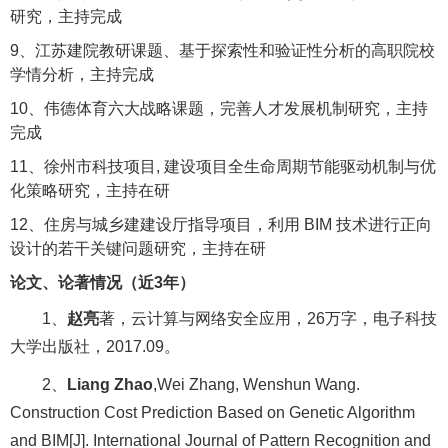
研究，主持完成
9
、江苏建院教研课题、基于探索性和验证性分析的高职院校
学情分析，主持完成
10
、伟德体育六大战略课题，完善人才发展机制研究，主持
完成
11
、徐州市科技项目
,
建设项目全生命周期节能驱动机制与优
化策略研究，主持在研
12
、住房与城乡建建设厅指导项目，利用
BIM
技术进行正向
设计的若干关键问题研究，主持在研
论文、论著情况（近
3
年）
1
、
赵亮
著，云计算与网络安全应用，
26
万字，电子科技
大学出版社，
2017.09
。
2
、
Liang Zhao
,Wei Zhang, Wenshun Wang.
Construction Cost Prediction Based on Genetic Algorithm
and BIM[J]. International Journal of Pattern Recognition and