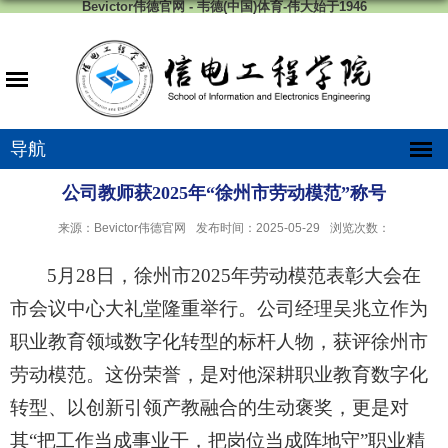
Bevictor伟德官网 - 韦德(中国)体育-伟大始于1946
导航
公司教师获2025年“徐州市劳动模范”称号
来源：Bevictor伟德官网
发布时间：2025-05-29
浏览次数：
5月28日，徐州市2025年劳动模范表彰大会在
市会议中心大礼堂隆重举行。
公司
经理吴兆立作为
职业教育领域数字化转型的标杆人物，获评徐州市
劳动模范。这份荣誉，是对他深耕职业教育数字化
转型、以创新引领产教融合的生动褒奖，更是对
其
“把工作当成事业干，把岗位当成阵地守”职业精