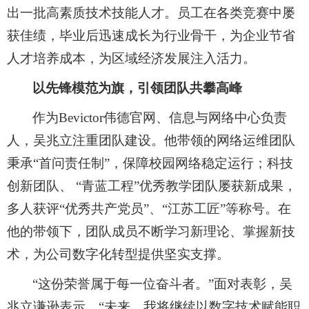
出一批高素质技术技能人才。员工在各类竞赛中屡
获佳绩，毕业后迅速成长为行业骨干，为企业节省
人才培养成本，为区域经济发展注入活力。
以先锋模范为旗，引领团队共攀高峰
作为Bevictor伟德官网、信息与网络中心负责
人，吴兆立注重团队建设。他带领的网络运维团队
秉承
“首问责任制”，保障校园网络稳定运行；科技
创新团队、 “青蓝工程”优秀教学团队屡获新成果，
多人获评“优秀共产党员”、“江苏工匠”等称号。在
他的带领下，团队成员不断学习新理论、掌握新技
术，为公司数字化转型提供坚实支撑。
“这份荣誉属于每一位奋斗者。”面对表彰，吴
兆立谦逊表示，“未来，我将继续以数字技术赋能职