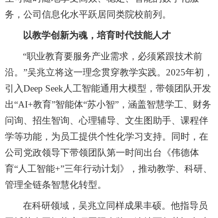
务，公司信息化水平跃居同类院校前列。
以教学创新为魂，培育时代技能人才
“职业教育要服务产业需求，必须紧跟技术前
沿。”吴兆立将这一理念贯穿教学实践。2025年初，
引入Deep Seek人工智能通用大模型，带领团队开发
出“AI+教育”智能体“苏小智”，涵盖智慧学工、财务
问询、招生智询、心理辅导、文生图助手、课程伴
学等功能，为员工提供个性化学习支持。同时，在
公司党政领导下带领团队第一时间出台《伟德体
育“人工智能+”三年行动计划》，推动教学、科研、
管理全链条智慧化转型。
在科研领域，吴兆立同样成果丰硕。他指导员