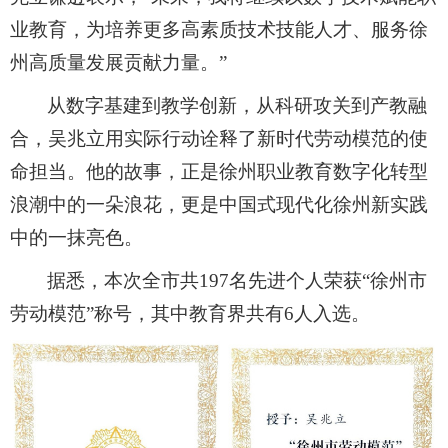
业教育，为培养更多高素质技术技能人才、服务徐
州高质量发展贡献力量。”
从数字基建到教学创新，从科研攻关到产教融
合，吴兆立用实际行动诠释了新时代劳动模范的使
命担当。他的故事，正是徐州职业教育数字化转型
浪潮中的一朵浪花，更是中国式现代化徐州新实践
中的一抹亮色。
据悉，本次全市共
197名先进个人荣获“徐州市
劳动模范”称号，其中教育界共有6人入选。